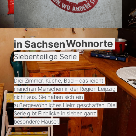
Besondere Wohnorte in Sachsen
Siebenteilige Serie 
Drei Zimmer, Küche, Bad – das reicht 
manchen Menschen in der Region Leipzig 
nicht aus. Sie haben sich ein 
außergewöhnliches Heim geschaffen. Die 
Serie gibt Einblicke in sieben ganz 
besondere Häuser.