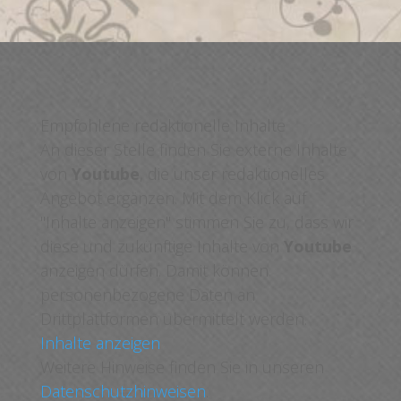
Empfohlene redaktionelle Inhalte
An dieser Stelle finden Sie externe Inhalte
von
Youtube
, die unser redaktionelles
Angebot ergänzen. Mit dem Klick auf
"Inhalte anzeigen" stimmen Sie zu, dass wir
diese und zukünftige Inhalte von
Youtube
anzeigen dürfen. Damit können
personenbezogene Daten an
Drittplattformen übermittelt werden.
Inhalte anzeigen
Weitere Hinweise finden Sie in unseren
Datenschutzhinweisen
.