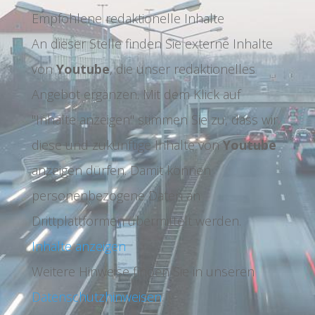
Empfohlene redaktionelle Inhalte
An dieser Stelle finden Sie externe Inhalte
von
Youtube
, die unser redaktionelles
Angebot ergänzen. Mit dem Klick auf
"Inhalte anzeigen" stimmen Sie zu, dass wir
diese und zukünftige Inhalte von
Youtube
anzeigen dürfen. Damit können
personenbezogene Daten an
Drittplattformen übermittelt werden.
Inhalte anzeigen
Weitere Hinweise finden Sie in unseren
Datenschutzhinweisen
.