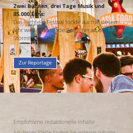
Zwei Bühnen, drei Tage Musik und
35.000 Fans:
Das Highfield Festival lockte auch in diesem
Jahr wieder tausende Besucher an den
Störmthaler See.
Zur Reportage
Empfohlene redaktionelle Inhalte
An dieser Stelle finden Sie externe Inhalte