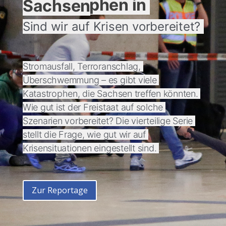
Katastrophen in Sachsen
Sind wir auf Krisen vorbereitet? 
Stromausfall, Terroranschlag, 
Überschwemmung – es gibt viele 
Katastrophen, die Sachsen treffen könnten. 
Wie gut ist der Freistaat auf solche 
Szenarien vorbereitet? Die vierteilige Serie 
stellt die Frage, wie gut wir auf 
Krisensituationen eingestellt sind. 
Zur Reportage