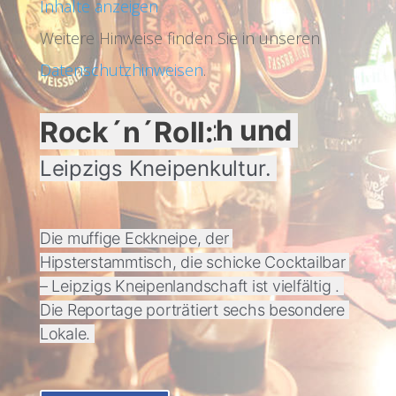
Inhalte anzeigen
Weitere Hinweise finden Sie in unseren
Datenschutzhinweisen
.
Pfeffi, Absinth und Rock´n´Roll:
Leipzigs Kneipenkultur. 
Die muffige Eckkneipe, der 
Hipsterstammtisch, die schicke Cocktailbar 
– Leipzigs Kneipenlandschaft ist vielfältig . 
Die Reportage porträtiert sechs besondere 
Lokale. 