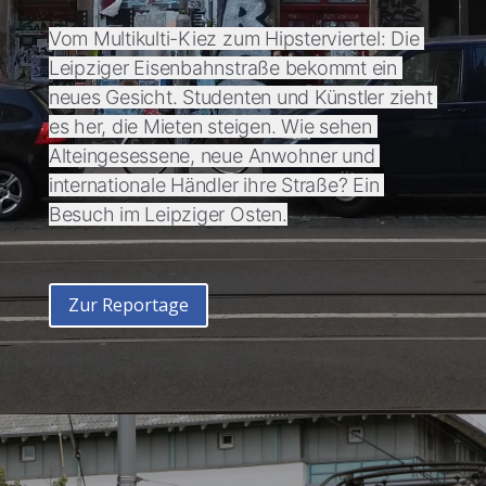
Vom Multikulti-Kiez zum Hipsterviertel: Die 
Leipziger Eisenbahnstraße bekommt ein 
neues Gesicht. Studenten und Künstler zieht 
es her, die Mieten steigen. Wie sehen 
Alteingesessene, neue Anwohner und 
internationale Händler ihre Straße? Ein 
Besuch im Leipziger Osten.
Zur Reportage