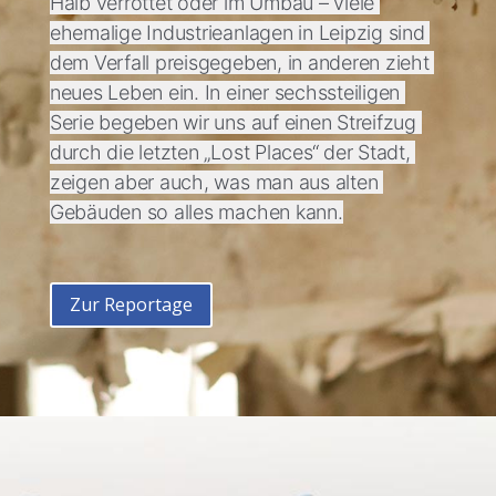
Halb verrottet oder im Umbau – viele 
ehemalige Industrieanlagen in Leipzig sind 
dem Verfall preisgegeben, in anderen zieht 
neues Leben ein. In einer sechssteiligen 
Serie begeben wir uns auf einen Streifzug 
durch die letzten „Lost Places“ der Stadt, 
zeigen aber auch, was man aus alten 
Gebäuden so alles machen kann.
Zur Reportage