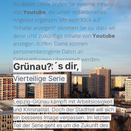
An dieser Stelle finden Sie externe Inhalte
von
Youtube
, die unser redaktionelles
Angebot ergänzen. Mit dem Klick auf
"Inhalte anzeigen" stimmen Sie zu, dass wir
diese und zukünftige Inhalte von
Youtube
anzeigen dürfen. Damit können
personenbezogene Daten an
Drittplattformen übermittelt werden.
Wie geht´s dir, Grünau?
Inhalte anzeigen
Weitere Hinweise finden Sie in unseren
Vierteilige Serie 
Datenschutzhinweisen
.
Leipzig-Grünau kämpft mit Arbeitslosigkeit 
und Kriminalität. Doch der Stadtteil will sich 
ein besseres Image verpassen. Im letzten 
Teil der Serie geht es um die Zukunft des 