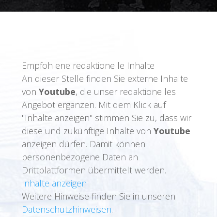
Empfohlene redaktionelle Inhalte
An dieser Stelle finden Sie externe Inhalte
von
Youtube
, die unser redaktionelles
Angebot ergänzen. Mit dem Klick auf
"Inhalte anzeigen" stimmen Sie zu, dass wir
diese und zukünftige Inhalte von
Youtube
anzeigen dürfen. Damit können
personenbezogene Daten an
Drittplattformen übermittelt werden.
Inhalte anzeigen
Weitere Hinweise finden Sie in unseren
Datenschutzhinweisen
.