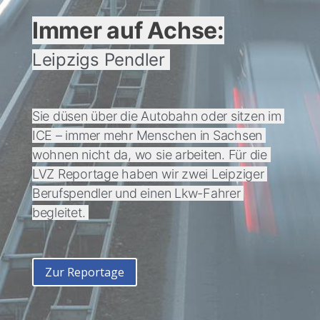
Immer auf Achse:
Leipzigs Pendler 
Sie düsen über die Autobahn oder sitzen im 
ICE – immer mehr Menschen in Sachsen 
wohnen nicht da, wo sie arbeiten. Für die 
LVZ Reportage haben wir zwei Leipziger 
Berufspendler und einen Lkw-Fahrer 
begleitet. 
Zur Reportage